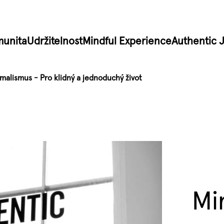
unita
Udržitelnost
Mindful Experience
Authentic 
malismus - Pro klidný a jednoduchý život
Mi