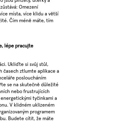
z zůstává: Omezení
ce místa, více klidu a větší
žité. Čím méně máte, tím
e, lépe pracujte
i. Ukliďte si svůj stůl,
ch časech ztlumte aplikace a
anceláře posloucháním
řte se na skutečně důležité
áních nebo frustrujících
 energetickými tyčinkami a
fonu. V klidném uklizeném
 zorganizovaným programem
obu. Budete cítit, že máte