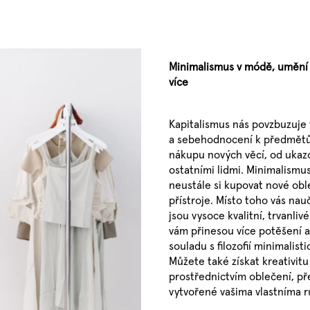
Minimalismus v módě, umění a
více
Kapitalismus nás povzbuzuje
a sebehodnocení k předmětům
nákupu nových věcí, od ukaz
ostatními lidmi. Minimalismu
neustále si kupovat nové oble
přístroje. Místo toho vás nau
jsou vysoce kvalitní, trvanli
vám přinesou více potěšení a v
souladu s filozofií minimalis
Můžete také získat kreativitu 
prostřednictvím oblečení, 
vytvořené vašima vlastníma 