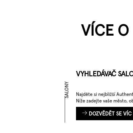
VÍCE O
VYHLEDÁVAČ SAL
SALONY
Najděte si nejbližší Authen
Níže zadejte vaše město, o
DOZVĚDĚT SE VÍC