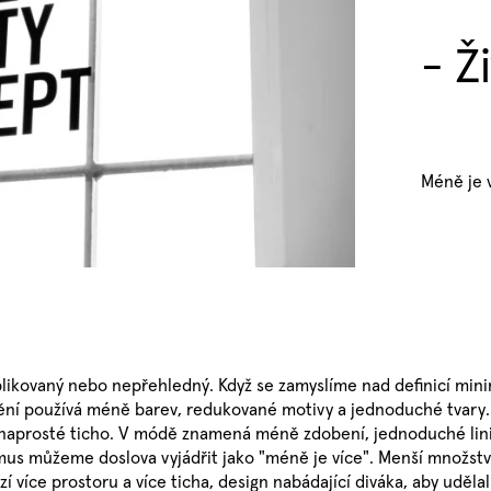
- Ž
Méně je v
ikovaný nebo nepřehledný. Když se zamyslíme nad definicí minima
mění používá méně barev, redukované motivy a jednoduché tvar
 naprosté ticho. V módě znamená méně zdobení, jednoduché linie,
 můžeme doslova vyjádřit jako "méně je více". Menší množství 
zí více prostoru a více ticha, design nabádající diváka, aby uděla