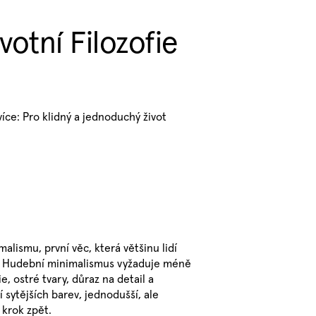
ivotní Filozofie
íce: Pro klidný a jednoduchý život
lismu, první věc, která většinu lidí
y. Hudební minimalismus vyžaduje méně
 ostré tvary, důraz na detail a
sytějších barev, jednodušší, ale
l krok zpět.