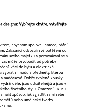
 designu: Vybírejte chytře, vytvářejte
 v tom, abychom spojovali emoce, přání
. Zákazníci odvozují své potěšení od
ování svého majetku a porovnávání se s
s vás může osvobodit od potřeby
čení, věci do bytu a elektrické
čí vybrat si módu a předměty, kterou
vé a nadčasové. Dobře zvolené kousky
ydrží déle, jsou udržitelnější a jsou v
tického životního stylu. Omezení luxusu.
a najít způsob, jak vyjádřit sami sebe
předmětů nebo umělecké tvorby
rukama.