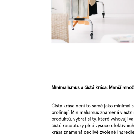
Minimalismus a čistá krása: Menší množs
Čistá krása není to samé jako minimali
prolínají. Minimalismus znamená vlastni
produktů, vybrat si ty, které vyhovují vaš
čisté receptury plné vysoce efektivních 
krása znamená pečlivě zvolené ingredi