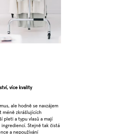
tví, více kvality
smus, ale hodně se navzájem
t méně zkrášlujících
í pleti a typu vlasů a mají
ingrediencí. Stejně tak čistá
ence a nepoužívání