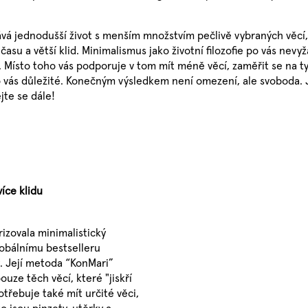
znává jednodušší život s menším množstvím pečlivě vybraných věc
asu a větší klid. Minimalismus jako životní filozofie po vás nevy
ů. Místo toho vás podporuje v tom mít méně věcí, zaměřit se na t
pro vás důležité. Konečným výsledkem není omezení, ale svobod
jte se dále!
íce klidu
izovala minimalistický
lobálnímu bestselleru
. Její metoda “KonMari”
uze těch věcí, které "jiskří
otřebuje také mít určité věci,
o jsou pinzety, utěrky a