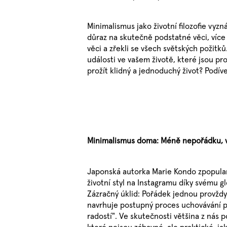
Minimalismus jako životní filozofie vy
důraz na skutečně podstatné věci, více č
věci a zřekli se všech světských požitk
události ve vašem životě, které jsou 
prožít klidný a jednoduchý život? Podíve
Minimalismus doma: Méně nepořádku, v
Japonská autorka Marie Kondo zpopular
životní styl na Instagramu díky svému g
Zázračný úklid: Pořádek jednou provždy
navrhuje postupný proces uchovávání po
radostí". Ve skutečnosti většina z nás p
které nejsou zábavné, ale praktické, jak