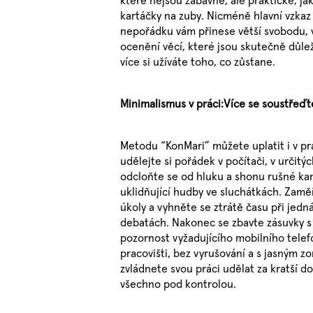
kartáčky na zuby. Nicméně hlavní vzka
nepořádku vám přinese větší svobodu, ví
ocenění věcí, které jsou skutečně důle
více si užíváte toho, co zůstane.
Minimalismus v práci:Více se soustřeďt
Metodu “KonMari” můžete uplatit i v prác
udělejte si pořádek v počítači, v určitý
odcloňte se od hluku a shonu rušné k
uklidňující hudby ve sluchátkách. Zamě
úkoly a vyhněte se ztrátě času při jedn
debatách. Nakonec se zbavte zásuvky s
pozornost vyžadujícího mobilního tele
pracovišti, bez vyrušování a s jasným
zvládnete svou práci udělat za kratší d
všechno pod kontrolou.