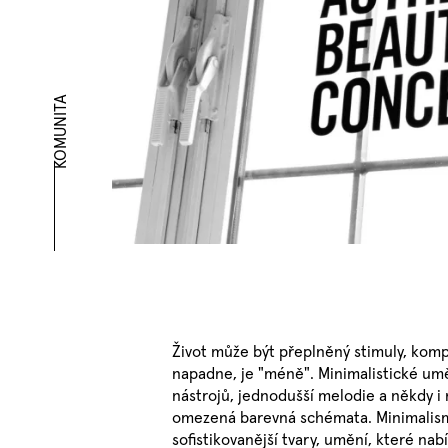
KOMUNITA
Život může být přeplněný stimuly, kompl
napadne, je "méně". Minimalistické u
nástrojů, jednodušší melodie a někdy i
omezená barevná schémata. Minimalismus
sofistikovanější tvary, umění, které nabí