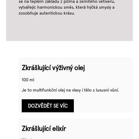
se na teplém základu z pižma a zemitého vetiveru,
vytvářejíc harmonickou směs, která hýčká smysly a
zosobňuje autentickou krásu.
Zkrášlující výživný olej
100 ml
Je to multifunkční olej na vlasy i tělo s luxusní vůní.
DOZVĚDĚT SE VÍC
Zkrášlující elixír