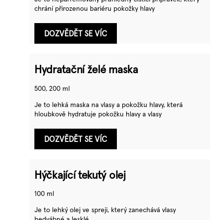
chrání přirozenou bariéru pokožky hlavy
DOZVĚDĚT SE VÍC
Hydratační želé maska
500, 200 ml
Je to lehká maska na vlasy a pokožku hlavy, která
hloubkově hydratuje pokožku hlavy a vlasy
DOZVĚDĚT SE VÍC
Hýčkající tekutý olej
100 ml
Je to lehký olej ve spreji, který zanechává vlasy
hedvábné a lesklé.