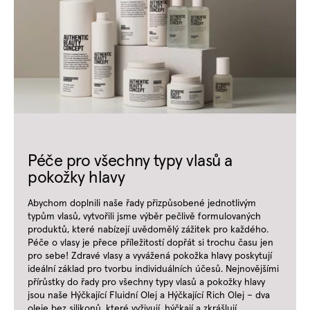
Péče pro všechny typy vlasů a
pokožky hlavy
Abychom doplnili naše řady přizpůsobené jednotlivým
typům vlasů, vytvořili jsme výběr pečlivě formulovaných
produktů, které nabízejí uvědomělý zážitek pro každého.
Péče o vlasy je přece příležitostí dopřát si trochu času jen
pro sebe! Zdravé vlasy a vyvážená pokožka hlavy poskytují
ideální základ pro tvorbu individuálních účesů. Nejnovějšími
přírůstky do řady pro všechny typy vlasů a pokožky hlavy
jsou naše Hýčkající Fluidní Olej a Hýčkající Rich Olej – dva
oleje bez silikonů, které vyživují, hýčkají a zkrášlují.