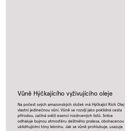
Vůně Hýčkajícího vyživujíciho oleje
Na počest svých amazonských složek má Hýčkající Rich Olej
vlastní jedinečnou vůni. Vůně se rozvíjí jako poklidná cesta
přírodou, začíná svěží esencí rozdrcených listů. Srdce
odhaluje bujnou atmosféru deštného pralesa, obohacenou
uklidňujícími tóny leknínu. Jak se vůně prohlubuje, usazuje