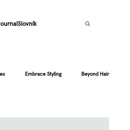
Journal
Slovník
pes
Embrace Styling
Beyond Hair