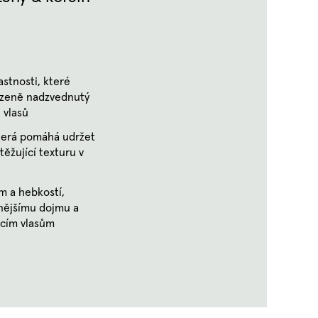
astnosti, které
ozeně nadzvednutý
 vlasů
terá pomáhá udržet
ěžující texturu v
m a hebkostí,
plnějšímu dojmu a
ícím vlasům