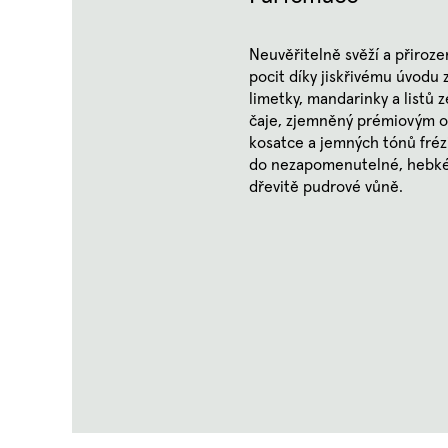
Neuvěřitelně svěží a přiroze
pocit díky jiskřivému úvodu 
limetky, mandarinky a listů 
čaje, zjemněný prémiovým 
kosatce a jemných tónů frézi
do nezapomenutelné, hebké
dřevitě pudrové vůně.