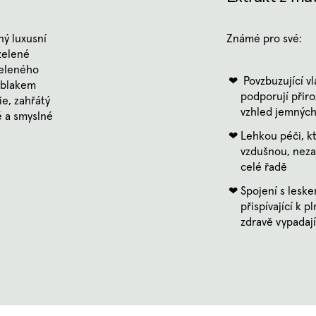
ný luxusní
Známé pro své:
zelené
zeleného
Povzbuzující vl
oblakem
podporují přir
e, zahřátý
vzhled jemných
 a smyslné
Lehkou péči, k
vzdušnou, nezat
celé řadě
Spojení s leske
přispívající k 
zdravě vypadaj