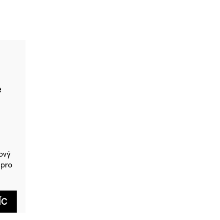
e
ový
 pro
ÍC