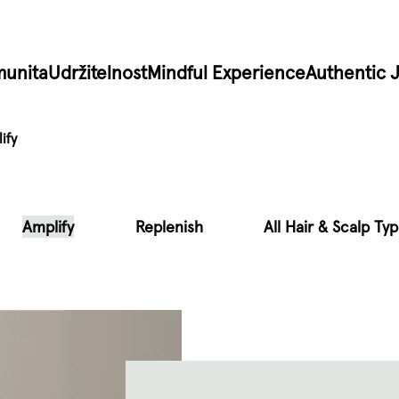
unita
Udržitelnost
Mindful Experience
Authentic 
ify
Amplify
Replenish
All Hair & Scalp Ty