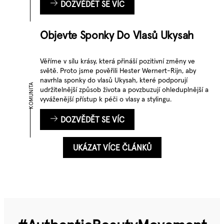
DOZVĚDĚT SE VÍC
Objevte Sponky Do Vlasů Ukysah
Věříme v sílu krásy, která přináší pozitivní změny ve
světě. Proto jsme pověřili Hester Wernert-Rijn, aby
navrhla sponky do vlasů Ukysah, které podporují
KOMUNITA
udržitelnější způsob života a povzbuzují ohleduplnější a
vyváženější přístup k péči o vlasy a stylingu.
DOZVĚDĚT SE VÍC
UKÁZAT VÍCE ČLÁNKŮ