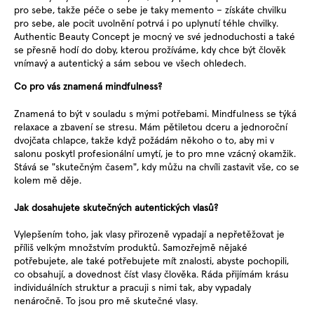
pro sebe, takže péče o sebe je taky memento – získáte chvilku
pro sebe, ale pocit uvolnění potrvá i po uplynutí téhle chvilky.
Authentic Beauty Concept je mocný ve své jednoduchosti a také
se přesně hodí do doby, kterou prožíváme, kdy chce být člověk
vnímavý a autentický a sám sebou ve všech ohledech.
Co pro vás znamená mindfulness?
Znamená to být v souladu s mými potřebami. Mindfulness se týká
relaxace a zbavení se stresu. Mám pětiletou dceru a jednoroční
dvojčata chlapce, takže když požádám někoho o to, aby mi v
salonu poskytl profesionální umytí, je to pro mne vzácný okamžik.
Stává se "skutečným časem", kdy můžu na chvíli zastavit vše, co se
kolem mě děje.
Jak dosahujete skutečných autentických vlasů?
Vylepšením toho, jak vlasy přirozeně vypadají a nepřetěžovat je
příliš velkým množstvím produktů. Samozřejmě nějaké
potřebujete, ale také potřebujete mít znalosti, abyste pochopili,
co obsahují, a dovednost číst vlasy člověka. Ráda přijímám krásu
individuálních struktur a pracuji s nimi tak, aby vypadaly
nenáročně. To jsou pro mě skutečné vlasy.