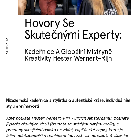
Hovory Se
Skutečnými Experty:
KOMUNITA
Kadeřnice A Globální Mistryně
Kreativity Hester Wernert-Rijn
Nizozemská kadeřnice a stylistka o autentické kráse, individuálním
stylu a vnímavosti
Když potkáte Hester Wernert-Rijn v ulicích Amsterdamu, poznáte
ji podle dlouhých vlasů (bruneta se světlými zlatými melíry, s
prameny sahajícími daleko na záda), kapitánské čapky, která je
jejím nejoblíbenějším doplňkem (aby zakryla neposlušné vlasy, jak