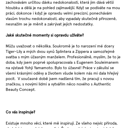
zachovávám určitou dávku nedokonalosti, která jim dává větší
hloubku a dělá je na pohled zajímavější. Když se podíváte na mou
práci, dokonce i když je opravdu velmi precizní, ponechávám
vlasům trochu nedokonalosti, aby vypadaly skutečně přirozeně,
nesnažím se je měnit a zakrývat jejich nedostatky.
Jaké skutečné momenty si opravdu užíváte?
Můžu uvažovat o několika. Soukromě je to narození mé dcery
Tiger-Lily a mých dvou synů Splintera a Zippera a samozřejmě
svatba s mým úžasným manželem. Profesionálně, myslím, že to je
doba, kdy jsem poprvé spolupracovala s Eugenem Souleimanem
na výstavě Yohji Yamamoto. Bylo to úžasné! Práce v zákulisí se
všemi krásnými oděvy a životem všude kolem nás mi dala hřejivý
pocit. V současné době jsem nadšená tím, že pracuji s novou
značkou, s novými lidmi a vytvářím něco nového s Authentic
Beauty Concept.
Co vás inspiruje?
Existuje mnoho věcí, které mě inspirují. Ze všeho nejvíc příroda,