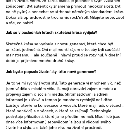
ale i v životě. Věřím, že každá osoba je jedinečná svým zvláštním
způsobem. Být autentický znamená přijmout nedokonalosti, být
na ně pyšný a nenechat se strhnout náročným standardem krásy.
Dokonalá opravdovost je trochu víc rock'n'roll. Milujete sebe, život
a vše, co nabízí ...
Jak se v posledních letech skutečná krása vyvíjela?
Skutečná krása se vyvinula s novou generací, která chce být
unikátní, jedinečná. Oni mají menší zájem o to, aby byli součástí
mainstreamu - ale současně i hlavní proud se rozvinul. V dnešní
době je přijímáno mnoho druhů krásy.
Jak byste popsala životní styl této nové generace?
Je to velmi rychlý životní styl. Tato generace ví mnohem víc, než
jsem věděla v mladém věku já, mají obrovský zájem o módu a
projevují zájem o sociální média. Shromažďování a sdílení
informací je klíčové a tempo je mnohem rychlejší než dříve.
Existuje otevřená konverzace o věcech, které mají rádi, o věcech,
které nenávidí, a o věcech, o které se zajímají. Technologie
poskytuje příležitosti, které jsme předtím neměli. Mladí lidé jsou
dnes více informovaní, sebevědomí a jsou si vědomi svého
životního stylu, ale také jeho vlivu na životní prostředí.