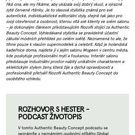
říká ona, ale my říkáme, aby ukázala svůj dobrý vkus), a výrazně
syté červené rtěnky. Je to vlasová stylistka známá pro své
autentické, individualistické editoriální styly, stejně tak jako pro
svoji otevřenost a osobnost, kterou vítá své klienty ve svém salonu
- je dokonalým článkem představujícím filozofii stojící za Authentic
Beauty Concept. Vyhledávaná stylistka se pravidelně účastní
zákulisí módních přehlídek po celém světě. Neznamená to ale, že
tíhne pouze k vlasům supermodelek a celebrit. Když je holandská
kadeřnice doma, najdete ji v jejím salonu Mogeen v centru města,
kde poskytuje profesionální mytí a foukanou. Interiér salonu
představuje industriální prostor nabitý unikátním charakterem a
eklektickým stylem ženy, která žije a dýchá opravdovostí a
profesionálně přetváří filozofii Authentic Beauty Concept do
osobitého vzhledu.
ROZHOVOR S HESTER -
PODCAST ŽIVOTOPIS
V tomto Authentic Beauty Concept podcastu se
seznámíte s neznámými osobními příběhy Global