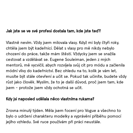
Jak jste se ve své profesi dostala tam, kde jste teď?
Vlastně nevím. Vždy jsem milovala vlasy. Když mi byly čtyři roky,
chtěla jsem být kadeřnicí. Dělat s vlasy pro mě nikdy nebylo
chození do práce, takže mám štěstí. Vždycky jsem se snažila
cestovat a vzdělávat se. Eugene Souleiman, jeden z mých
mentorů, mě vycvičil, abych rozvíjela svůj cit pro módu a začlenila
módní vlivy do kadeřnictví. Bez ohledu na to, kolik je vám let,
musíte být stále otevření a učit se. Pokud tak učiníte, budete vždy
růst jako člověk. Myslím, že to je další důvod, proč jsem tam, kde
jsem - protože jsem vždy ochotná se učit.
Kdy jsi naposled udělala něco vlastníma rukama?
Zrovna minulý týden. Měla jsem focení pro Vogue a všechno to
bylo o udržení charakteru modelky a vyprávění příběhu pomocí
jejího vzhledu. Své ruce používám při práci neustále.