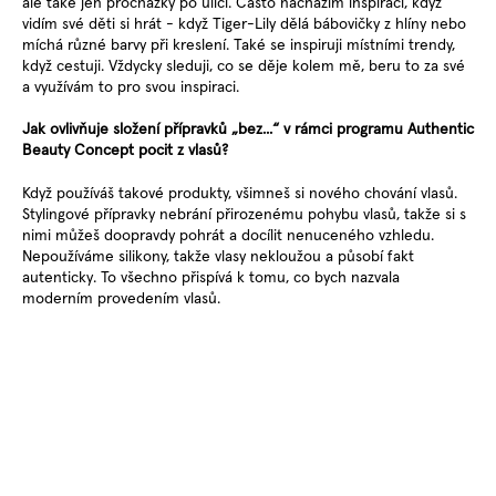
ale také jen procházky po ulici. Často nacházím inspiraci, když
vidím své děti si hrát - když Tiger-Lily dělá bábovičky z hlíny nebo
míchá různé barvy při kreslení. Také se inspiruji místními trendy,
když cestuji. Vždycky sleduji, co se děje kolem mě, beru to za své
a využívám to pro svou inspiraci.
Jak ovlivňuje složení přípravků „bez...“ v rámci programu Authentic
Beauty Concept pocit z vlasů?
Když používáš takové produkty, všimneš si nového chování vlasů.
Stylingové přípravky nebrání přirozenému pohybu vlasů, takže si s
nimi můžeš doopravdy pohrát a docílit nenuceného vzhledu.
Nepoužíváme silikony, takže vlasy nekloužou a působí fakt
autenticky. To všechno přispívá k tomu, co bych nazvala
moderním provedením vlasů.