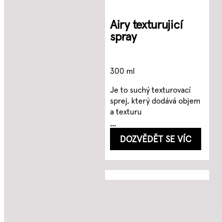
Airy texturujicí
spray
300 ml
Je to suchý texturovací
sprej, který dodává objem
a texturu
...
DOZVĚDĚT SE VÍC
Objemová pěna
Suchý šampon