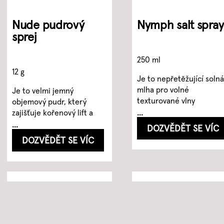
Nude pudrový
Nymph salt spray
sprej
250 ml
12 g
Je to nepřetěžující soln
mlha pro volné
Je to velmi jemný
texturované vlny
objemový pudr, který
...
zajišťuje kořenový lift a
měkkou přilnavost
...
DOZVĚDĚT SE VÍC
DOZVĚDĚT SE VÍC
Tvarující krém
Pískovitá voskov
Pružný vlasový
Silný fixační sprej
pasta
sprej