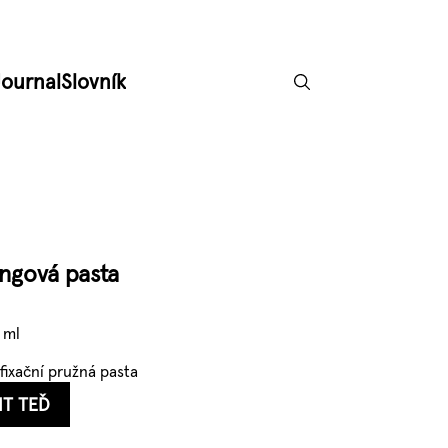
Journal
Slovník
ingová pasta
 ml
 fixační pružná pasta
IT TEĎ