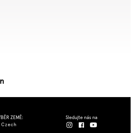
on
ÝBĚR ZEMĚ:
Sledujte nás na
Czech