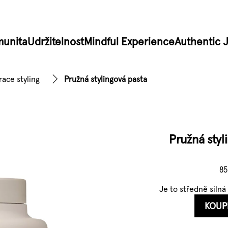
unita
Udržitelnost
Mindful Experience
Authentic 
ace styling
Pružná stylingová pasta
Pružná styl
85
Je to středně silná
KOUP