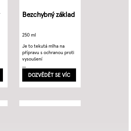
Bezchybný základ
250 ml
á
Je to tekutá mlha na
přípravu s ochranou proti
vysoušení
...
DOZVĚDĚT SE VÍC
á
Tuhá pomáda
Cosmic blow-dry
jelly