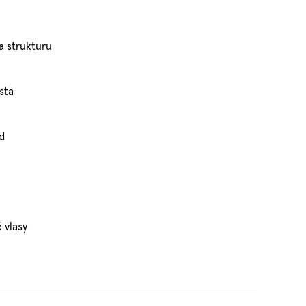
a strukturu
sta
ed
 vlasy