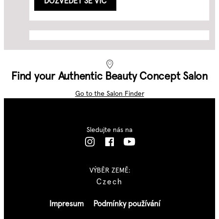
DOZVĚDĚT SE VÍC
Povzbuzující voda
Toaletní voda
100 ml
Find your Authentic Beauty Concept Salon
50 ml
Je to mlha ve spreji, která hloubkově hydratuje vlasy a
pokožku
Je to čistá, svěží a ženská vůně, která doplní vaši
Go to the Salon Finder
postavu pro pokožku a vlasy
...
...
DOZVĚDĚT SE VÍC
Sledujte nás na
DOZVĚDĚT SE VÍC
VÝBĚR ZEMĚ:
Czech
Impresum
Podmínky používání